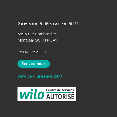
F
Pompes & Moteurs MLV
o
6895 rue Bombardier
Montréal QC H1P 3A1
o
t
514-325-9317
e
Écrivez-nous
r
Service d'urgence 24/7