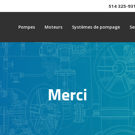
514 325-93
Pompes
Moteurs
Systèmes de pompage
Se
Merci