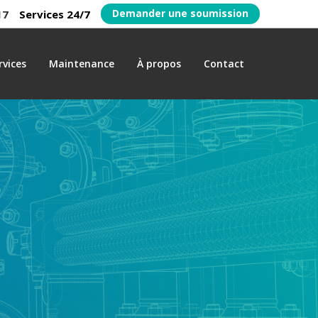
Demander une soumission
17
Services 24/7
rvices
Maintenance
À propos
Contact