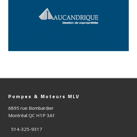
F
Pompes & Moteurs MLV
o
6895 rue Bombardier
Montréal QC H1P 3A1
o
t
514-325-9317